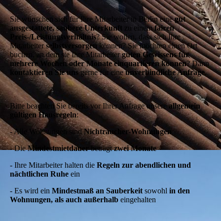
Sie wünschen sich für Ihre Mitarbeiter in Berlin eine
gut
ausgestattete, saubere Unterkunft
zu einem
fairen
Preis-/Leistungsverhältnis
? Sie wollen, dass sich Ihre
Mitarbeiter
selbstversorgen
können? Sie möchten einen Ort
buchen, an dem sie Ihre Mitarbeiter
guten Gewissens für
mehrere Wochen oder Monate einquartieren können
? Dann
kontaktieren Sie uns
gerne für eine
unverbindliche Anfrage
.
Bitte beachten Sie bereits vor Ihrer Anfrage unsere
allgemein
gültigen Hausregeln
:
- Alle Wohnungen sind
Nichtraucher-Wohnungen
- Die
Mindestmietdauer
beträgt
zwei Monate
- Ihre Mitarbeiter halten die
Regeln zur abendlichen und
nächtlichen Ruhe
ein
- Es wird ein
Mindestmaß an Sauberkeit
sowohl
in den
Wohnungen, als auch außerhalb
eingehalten