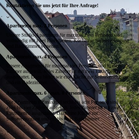
Kontaktieren Sie uns jetzt für Ihre Anfrage!
Apartments max. 2 Personen
Unsere Studio-Apartments für maximal zwei Personen sind
vollständig mit zwei Einzelbetten, Küche zur Selbstversorgung
und Badezimmer versehen.
Apartments max. 4 Personen
Unsere Apartments für maximal vier Personen sind in zwei
Zimmer aufgeteilt. Jedes Zimmer ist mit zwei Einzelbetten
ausgestattet. Dazu bieten wir eine Küche zur Selbstversorgung
und ein Badezimmer.
Apartments max. 6 / max. 8 Personen
Die Apartments für maximal sechs bis acht Personen sind in
zwei bis vier Zimmer aufgeteilt. Jedes Zimmer ist mit zwei
Einzelbetten ausgestattet. Dazu eine Küche zur
Selbstversorgung und ein bis zwei Badezimmer.